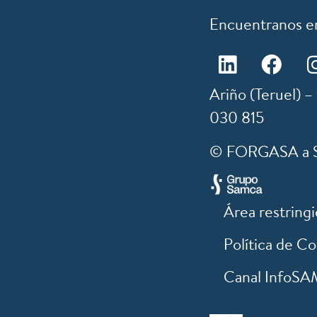
Encuentranos e
Ariño (Teruel) –
030 815
© FORGASA a SA
Área restringi
Política de C
Canal InfoS