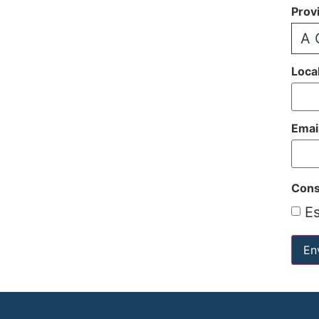
Prov
A 
Loca
Emai
Cons
Es
En