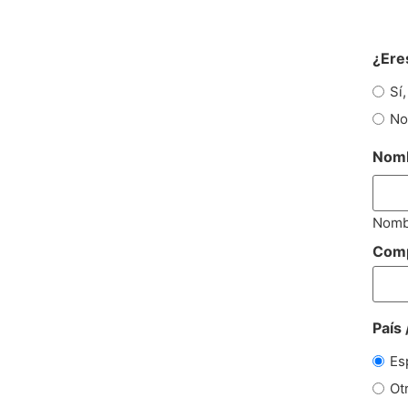
¿Ere
Sí,
No
Nom
Nomb
Comp
País
Es
Ot