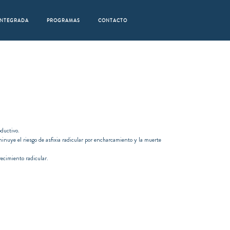
 INTEGRADA
PROGRAMAS
CONTACTO
ductivo.
nuye el riesgo de asfixia radicular por encharcamiento y la muerte
recimiento radicular.