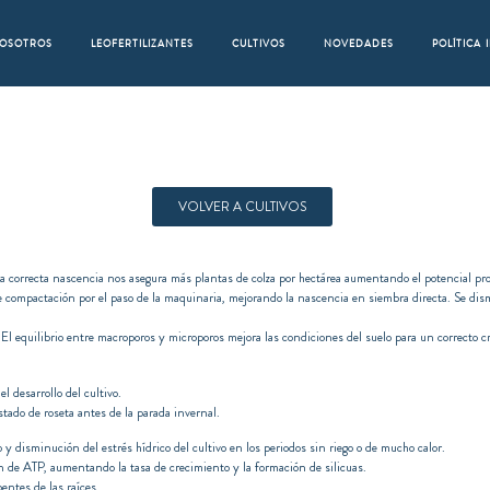
OSOTROS
LEOFERTILIZANTES
CULTIVOS
NOVEDADES
POLÍTICA
VOLVER A CULTIVOS
a correcta nascencia nos asegura más plantas de colza por hectárea aumentando el potencial pro
compactación por el paso de la maquinaria, mejorando la nascencia en siembra directa. Se dismi
El equilibrio entre macroporos y microporos mejora las condiciones del suelo para un correcto c
 desarrollo del cultivo.
stado de roseta antes de la parada invernal.
 y disminución del estrés hídrico del cultivo en los periodos sin riego o de mucho calor.
 de ATP, aumentando la tasa de crecimiento y la formación de silicuas.
entes de las raíces.