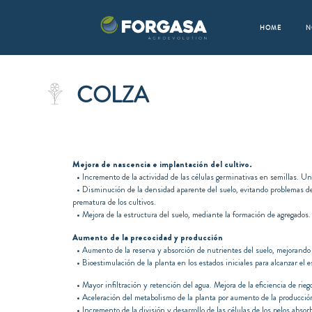
HOME
N
COLZA
Mejora de nascencia e implantación del cultivo.
• Incremento de la actividad de las células germinativas en semillas. Un
• Disminución de la densidad aparente del suelo, evitando problemas de 
prematura de los cultivos.
• Mejora de la estructura del suelo, mediante la formación de agregados. 
Aumento de la precocidad y producción
• Aumento de la reserva y absorción de nutrientes del suelo, mejorando el
• Bioestimulación de la planta en los estados iniciales para alcanzar el e
• Mayor infiltración y retención del agua. Mejora de la eficiencia de riego
• Aceleración del metabolismo de la planta por aumento de la producción
• Incremento de la división y desarrollo de las células de los pelos absorb