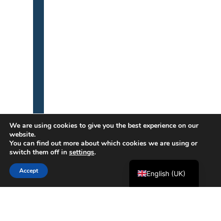
Português
We are using cookies to give you the best experience on our
website.
Français
You can find out more about which cookies we are using or
switch them off in
settings
.
Español
Accept
English (UK)